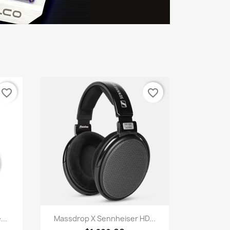
favorite_border
favorite_border
快速查看

...
Massdrop X Sennheiser HD...