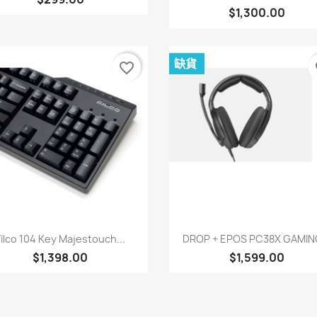
$1,300.00
缺貨
favorite_border
fa
快速查看
快速查看


Filco 104 Key Majestouch...
DROP + EPOS PC38X GAMING
$1,398.00
$1,599.00