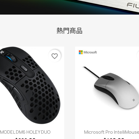
熱門商品
favorite_border
快速查看
快速查看


MODEL DM6 HOLEY DUO
Microsoft Pro IntelliMouse