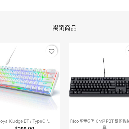
暢銷商品
favorite_border
fa
快速查看
快速查看


oyal Kludge BT / TypeC /...
Filco 聖手3代104鍵 PBT 鍵帽
盤
$299.00