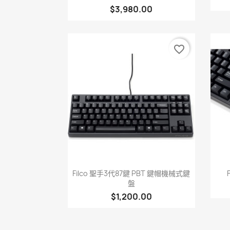
$3,980.00
favorite_border
快速查看

Filco 聖手3代87鍵 PBT 鍵帽機械式鍵
盤
$1,200.00