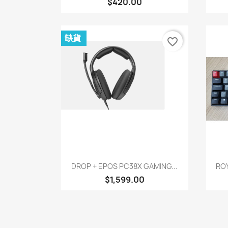
$420.00
缺貨
favorite_border
快速查看

DROP + EPOS PC38X GAMING...
ROY
$1,599.00