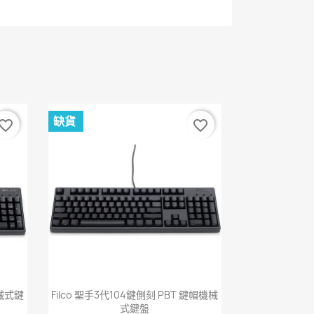
缺貨
vorite_border
favorite_border
快速查看

機械式鍵
Filco 聖手3代104鍵側刻 PBT 鍵帽機械
式鍵盤