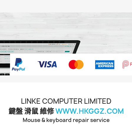
LINKE COMPUTER LIMITED
鍵盤 滑鼠 維修
WWW.HKGGZ.COM
Mouse & keyboard repair service