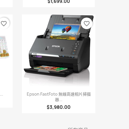
$1,699.00
favorite_border
favorite_border
快速查看

..
Epson FastFoto 無線高速相片掃描
器...
$3,980.00