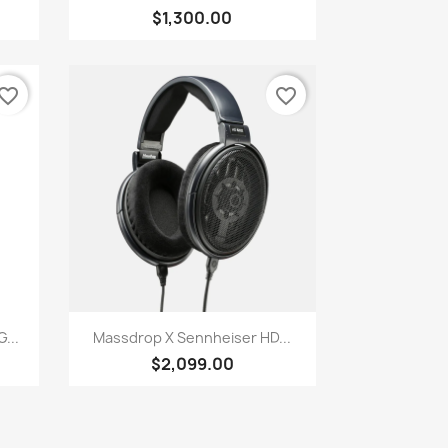
$1,300.00
vorite_border
favorite_border
快速查看

...
Massdrop X Sennheiser HD...
$2,099.00