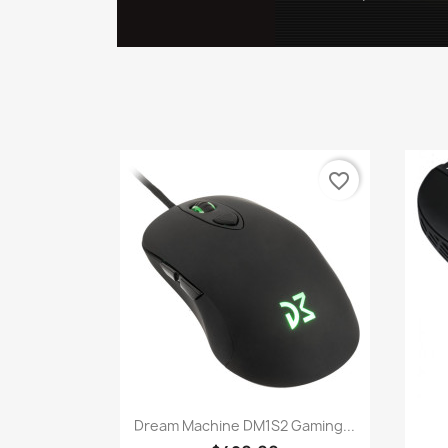
favorite_border
快速查看

Dream Machine DM1S2 Gaming...