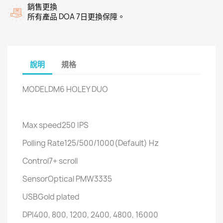
銷售更換
所有產品 DOA 7日更換保障。
說明
規格
MODELDM6 HOLEY DUO
Max speed250 IPS
Polling Rate125/500/1000(Default) Hz
Control7+ scroll
SensorOptical PMW3335
USBGold plated
DPI400, 800, 1200, 2400, 4800, 16000