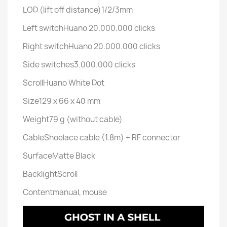
LOD (lift off distance)1/2/3mm
Left switchHuano 20.000.000 clicks
Right switchHuano 20.000.000 clicks
Side switches3.000.000 clicks
ScrollHuano White Dot
Size129 x 66 x 40 mm
Weight79 g (without cable)
CableShoelace cable (1.8m) + RF connector
SurfaceMatte Black
BacklightScroll
Contentmanual, mouse