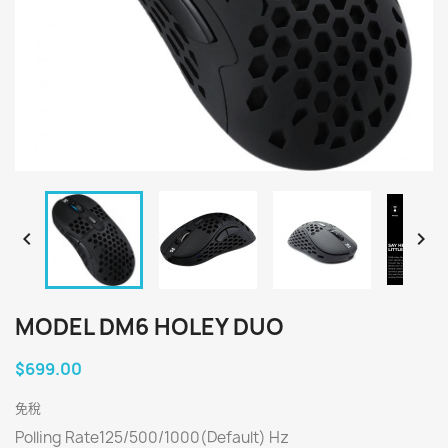


MODEL DM6 HOLEY DUO
$699.00
免稅
Polling Rate125/500/1000(Default) Hz