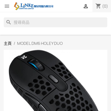
shopping_cart


(0)
search
主頁
MODEL DM6 HOLEY DUO