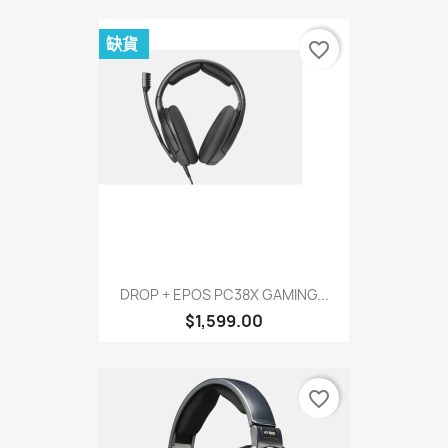
缺貨
favorite_border
DROP + EPOS PC38X GAMING...
$1,599.00
favorite_border