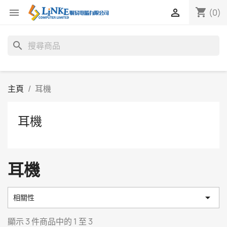
shopping_cart


(0)
search
主頁
耳機
耳機
耳機

相關性
顯示 3 件商品中的 1 至 3