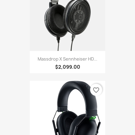
Massdrop X Sennheiser HD...
$2,099.00
favorite_border