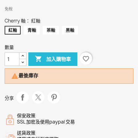
免稅
Cherry 軸： 紅軸
紅軸
青軸
茶軸
黑軸
數量

favorite_border
加入購物車
最後庫存

分享
保安政策
SSL 加密及使用paypal 交易
送貨政策