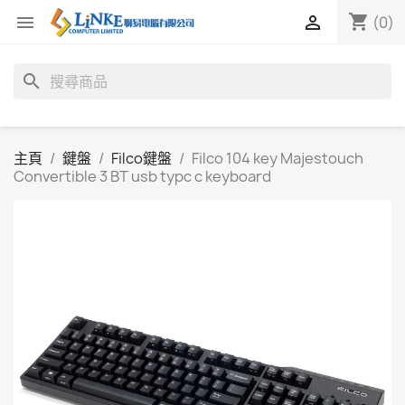
shopping_cart


(0)
search
主頁
鍵盤
Filco鍵盤
Filco 104 key Majestouch
Convertible 3 BT usb typc c keyboard