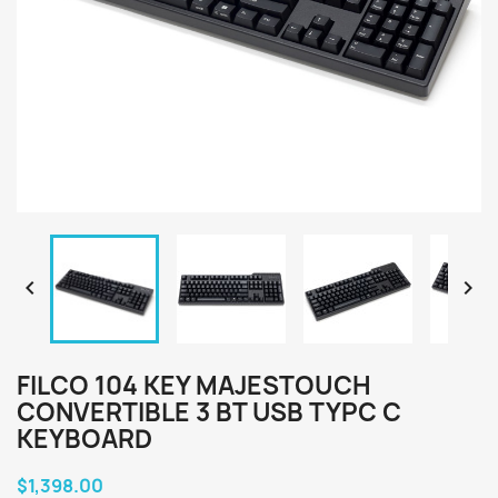


FILCO 104 KEY MAJESTOUCH
CONVERTIBLE 3 BT USB TYPC C
KEYBOARD
$1,398.00